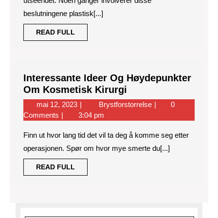
utseendet. Noen ganger involverer disse
beslutningene plastisk[...]
READ
READ FULL
FULL
Interessante Ideer Og Høydepunkter
Interessante
Om Kosmetisk Kirurgi
Ideer
mai
Interessante
mai 12, 2023
Brystforstorrelse
0
Og
12,
Ideer
Comments
3:04 pm
Høydepunkter
2023
Og
Om
Finn ut hvor lang tid det vil ta deg å komme seg etter
Høydepunkter
Kosmetisk
Om
operasjonen. Spør om hvor mye smerte du[...]
Kosmetisk
Kirurgi
READ
READ FULL
Kirurgi
FULL
Search