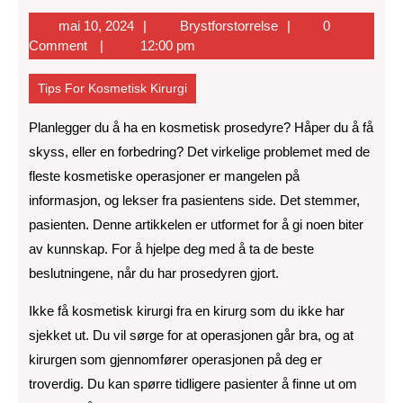
mai
Brystforstorrelse
mai 10, 2024
Brystforstorrelse
0
10,
Comment
12:00 pm
2024
Tips For Kosmetisk Kirurgi
Planlegger du å ha en kosmetisk prosedyre? Håper du å få
skyss, eller en forbedring? Det virkelige problemet med de
fleste kosmetiske operasjoner er mangelen på
informasjon, og lekser fra pasientens side. Det stemmer,
pasienten. Denne artikkelen er utformet for å gi noen biter
av kunnskap. For å hjelpe deg med å ta de beste
beslutningene, når du har prosedyren gjort.
Ikke få kosmetisk kirurgi fra en kirurg som du ikke har
sjekket ut. Du vil sørge for at operasjonen går bra, og at
kirurgen som gjennomfører operasjonen på deg er
troverdig. Du kan spørre tidligere pasienter å finne ut om