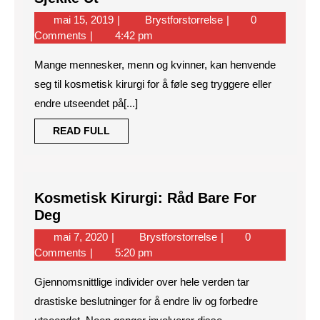
Om
mai
Tips
mai 15, 2019
Brystforstorrelse
0
Kosmetisk
15,
Om
Comments
4:42 pm
Kirurgi
2019
Kosmetisk
Alle
Mange mennesker, menn og kvinner, kan henvende
Kirurgi
Bør
Alle
seg til kosmetisk kirurgi for å føle seg tryggere eller
Bør
Sjekke
endre utseendet på[...]
Sjekke
Ut
Ut
READ
READ FULL
FULL
Kosmetisk Kirurgi: Råd Bare For
Kosmetisk
Deg
Kirurgi:
mai
Kosmetisk
mai 7, 2020
Brystforstorrelse
0
Råd
7,
Kirurgi:
Comments
5:20 pm
Bare
2020
Råd
For
Gjennomsnittlige individer over hele verden tar
Bare
Deg
For
drastiske beslutninger for å endre liv og forbedre
Deg