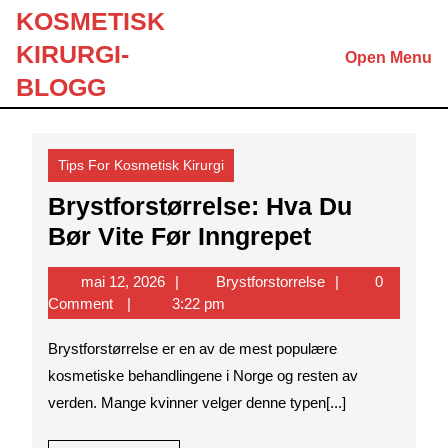
Skip
KOSMETISK
to
KIRURGI-
Open Menu
content
Skip
BLOGG
to
content
Tips For Kosmetisk Kirurgi
Brystforstørrelse: Hva Du
Brystforstø
Bør Vite Før Inngrepet
Hva
mai
Brystforstorrelse
mai 12, 2026
Brystforstorrelse
0
Du
12,
Comment
3:22 pm
Bør
2026
Brystforstørrelse er en av de mest populære
Vite
kosmetiske behandlingene i Norge og resten av
Før
verden. Mange kvinner velger denne typen[...]
Inngrepet