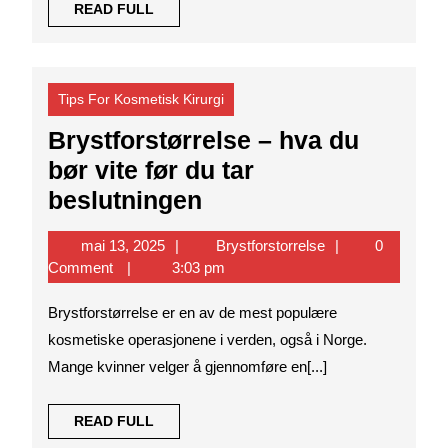
READ
READ FULL
FULL
Tips For Kosmetisk Kirurgi
Brystforstørrelse – hva du
bør vite før du tar
Brystforstørrelse
beslutningen
–
mai
Brystforstorrelse
mai 13, 2025
Brystforstorrelse
0
hva
13,
Comment
3:03 pm
du
2025
Brystforstørrelse er en av de mest populære
bør
kosmetiske operasjonene i verden, også i Norge.
vite
Mange kvinner velger å gjennomføre en[...]
før
du
READ
READ FULL
tar
FULL