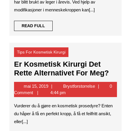
har blitt brukt av leger i årevis. Ved hjelp av
Kosme
modifikasjoner i menneskekroppen kan[...]
Kirurg
READ
READ FULL
FULL
Tips For Kosmetisk Kirurgi
Er Kosmetisk Kirurgi Det
Er
Rette Alternativet For Meg?
Kosme
mai
Brystforstorrelse
mai 15, 2019
Brystforstorrelse
0
Kirurg
15,
Comment
4:44 pm
Det
2019
Vurderer du å gjøre en kosmetisk prosedyre? Enten
Rette
du håper å få en perfekt kropp, å få et feilfritt ansikt,
Altern
eller[...]
For