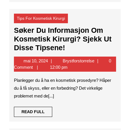
beslutningen
Tips For Kosmetisk Kirurgi
Søker Du Informasjon Om
Kosmetisk Kirurgi? Sjekk Ut
Søker
Disse Tipsene!
Du
mai
Brystforstorrelse
mai 10, 2024
Brystforstorrelse
0
Informasjon
10,
Comment
12:00 pm
Om
2024
Planlegger du å ha en kosmetisk prosedyre? Håper
Kosmetisk
du å få skyss, eller en forbedring? Det virkelige
Kirurgi?
problemet med de[...]
Sjekk
Ut
READ
READ FULL
Disse
FULL
Tipsene!