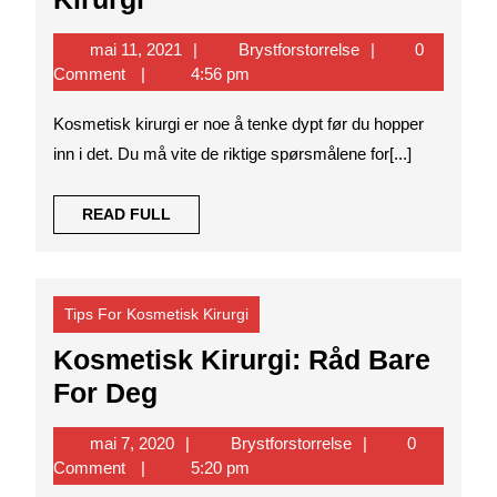
Du
mai
Brystforstorrelse
mai 11, 2021
Brystforstorrelse
0
Bør
11,
Comment
4:56 pm
Vite
2021
Kosmetisk kirurgi er noe å tenke dypt før du hopper
Hvis
inn i det. Du må vite de riktige spørsmålene for[...]
Du
Lener
READ
READ FULL
Deg
FULL
Mot
Kosmetisk
Tips For Kosmetisk Kirurgi
Kirurgi
Kosmetisk Kirurgi: Råd Bare
Kosmetisk
For Deg
Kirurgi:
mai
Brystforstorrelse
mai 7, 2020
Brystforstorrelse
0
Råd
7,
Comment
5:20 pm
Bare
2020