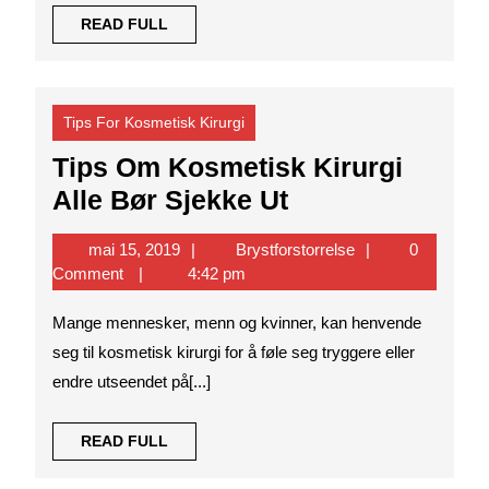
Meg?
READ
READ FULL
FULL
Tips For Kosmetisk Kirurgi
Tips Om Kosmetisk Kirurgi
Tips
Alle Bør Sjekke Ut
Om
mai
Brystforstorrelse
mai 15, 2019
Brystforstorrelse
0
Kosmetisk
15,
Comment
4:42 pm
Kirurgi
2019
Mange mennesker, menn og kvinner, kan henvende
Alle
seg til kosmetisk kirurgi for å føle seg tryggere eller
Bør
endre utseendet på[...]
Sjekke
Ut
READ
READ FULL
FULL