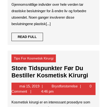
Gjennomsnittlige individer over hele verden tar
For
drastiske beslutninger for å endre liv og forbedre
Deg
utseendet. Noen ganger involverer disse
beslutningene plastisk[...]
READ
READ FULL
FULL
Tips For Kosmetisk Kirurgi
Store Tidspunkter Før Du
Store
Bestiller Kosmetisk Kirurgi
Tidspu
mai
Brystforstorrelse
mai 15, 2019
Brystforstorrelse
0
Før
15,
Comment
4:46 pm
Du
2019
Kosmetisk kirurgi er en interessant prosedyre som
Bestill