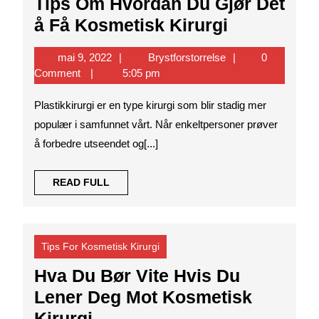
Tips Om Hvordan Du Gjør Det
Tips
å Få Kosmetisk Kirurgi
Om
mai
Brystforstorrelse
mai 9, 2022
Brystforstorrelse
0
Hvordan
9,
Comment
5:05 pm
Du
2022
Plastikkirurgi er en type kirurgi som blir stadig mer
Gjør
populær i samfunnet vårt. Når enkeltpersoner prøver
Det
å forbedre utseendet og[...]
å
Få
READ
READ FULL
Kosmetisk
FULL
Kirurgi
Tips For Kosmetisk Kirurgi
Hva Du Bør Vite Hvis Du
Lener Deg Mot Kosmetisk
Hva
Kirurgi